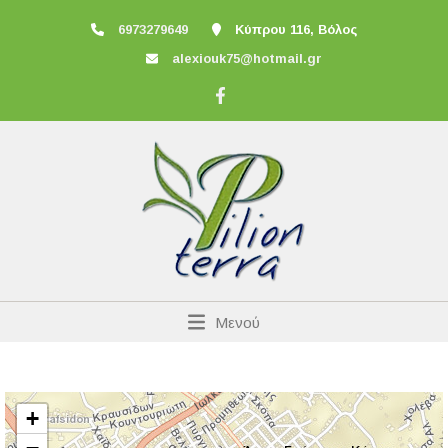
6973279649
Κύπρου 116, Βόλος
alexiouk75@hotmail.gr
Μενού
+