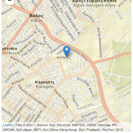
−
Leaflet
| Tiles © Esri — Source: Esri, DeLorme, NAVTEQ, USGS, Intermap, iPC,
NRCAN, Esri Japan, METI, Esri China (Hong Kong), Esri (Thailand), TomTom, 2012